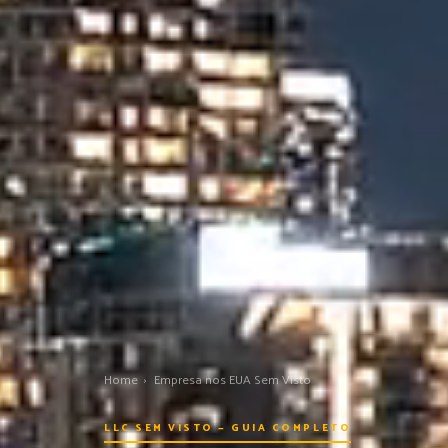
Home
›
Empresa nos EUA Sem Visto
LLC SEM VISTO — GUIA COMPLETO