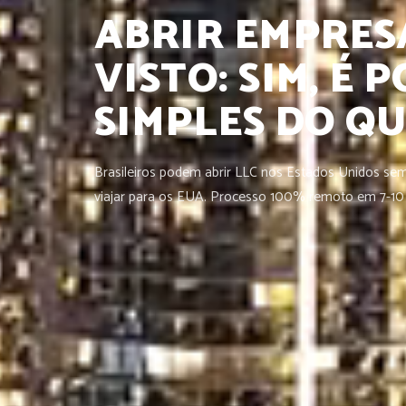
ABRIR EMPRES
VISTO: SIM, É P
SIMPLES DO Q
Brasileiros podem abrir LLC nos Estados Unidos se
viajar para os EUA. Processo 100% remoto em 7-10 d