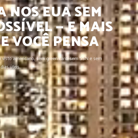
A NOS EUA SEM
OSSÍVEL — E MAIS
UE VOCÊ PENSA
m visto americano, sem green card, sem SSN e sem
ias úteis.