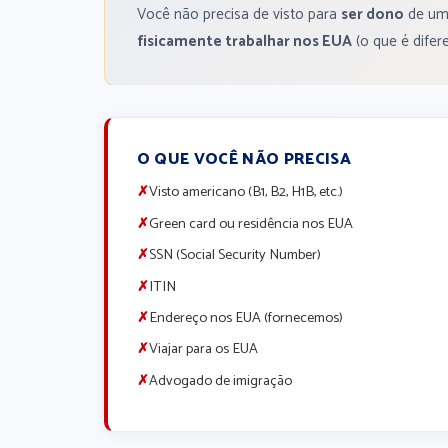
Você não precisa de visto para
ser dono
de uma
fisicamente trabalhar nos EUA
(o que é difer
O QUE VOCÊ NÃO PRECISA
✗
Visto americano (B1, B2, H1B, etc.)
✗
Green card ou residência nos EUA
✗
SSN (Social Security Number)
✗
ITIN
✗
Endereço nos EUA (fornecemos)
✗
Viajar para os EUA
✗
Advogado de imigração