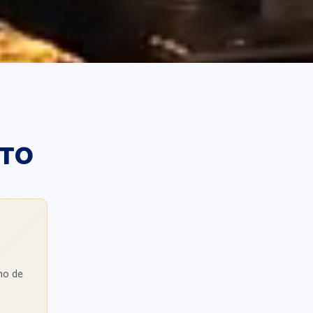
STO
no de