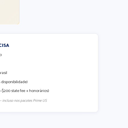
CISA
do
rasil
disponibilidade)
0–$200 state fee + honorários)
 — incluso nos pacotes Prime US